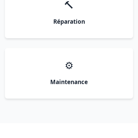
🔨
Réparation
⚙️
Maintenance