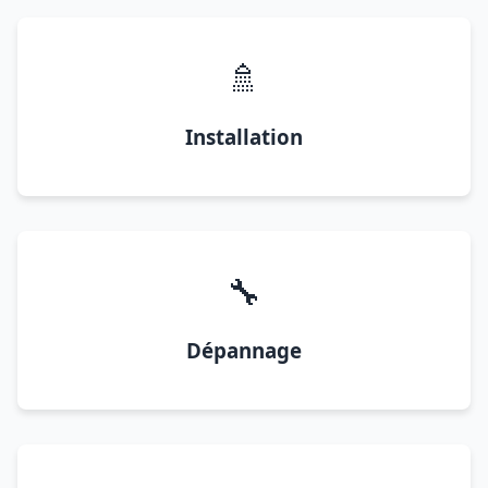
🚿
Installation
🔧
Dépannage