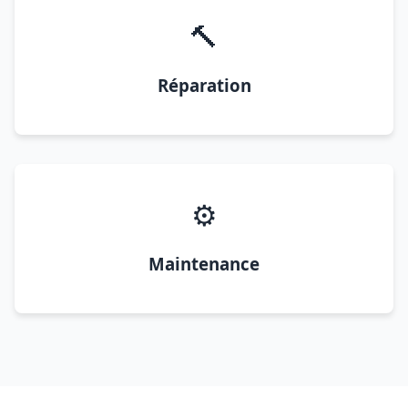
🔨
Réparation
⚙️
Maintenance