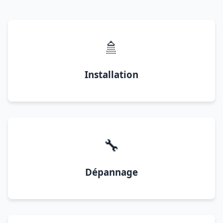
🚿
Installation
🔧
Dépannage