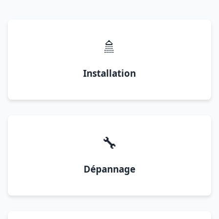
🚿
Installation
🔧
Dépannage