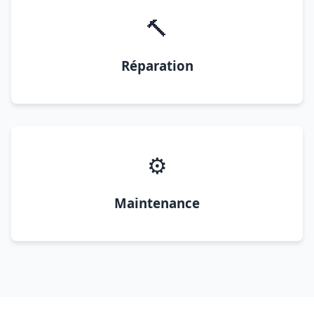
🔨
Réparation
⚙️
Maintenance