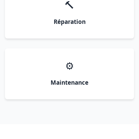
🔨
Réparation
⚙️
Maintenance