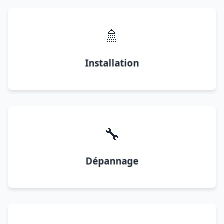
🚿
Installation
🔧
Dépannage