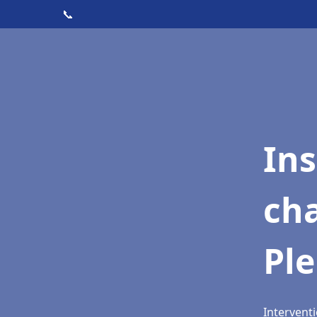
📞
In
cha
Ple
Interventi