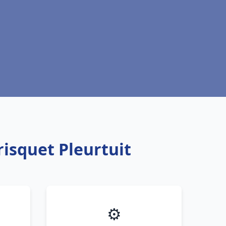
risquet Pleurtuit
⚙️