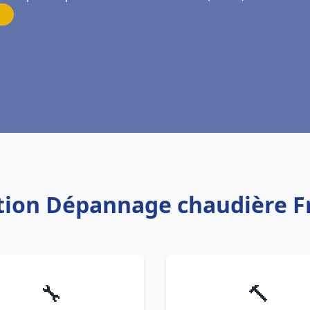
ation Dépannage chaudière F
🔧
🔨