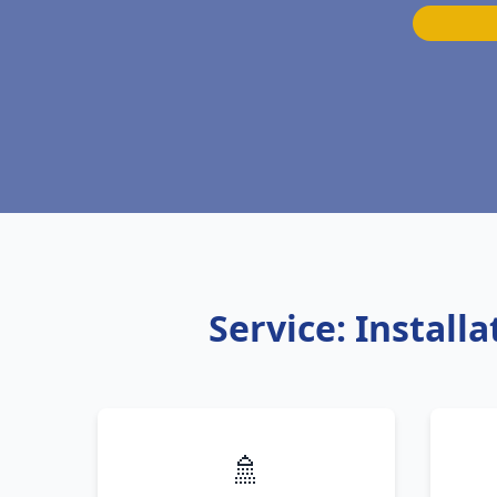
Service: Install
🚿