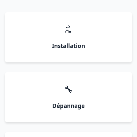
🚿
Installation
🔧
Dépannage