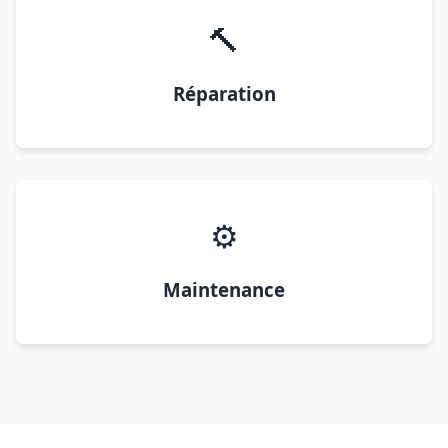
🔨
Réparation
⚙️
Maintenance