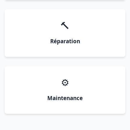
🔨
Réparation
⚙️
Maintenance