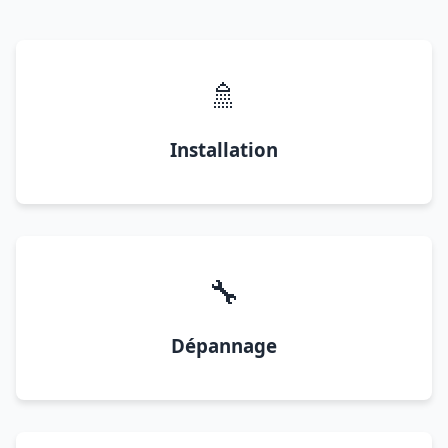
🚿
Installation
🔧
Dépannage