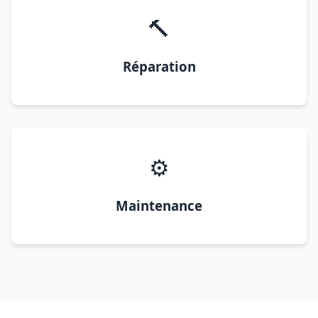
🔨
Réparation
⚙️
Maintenance