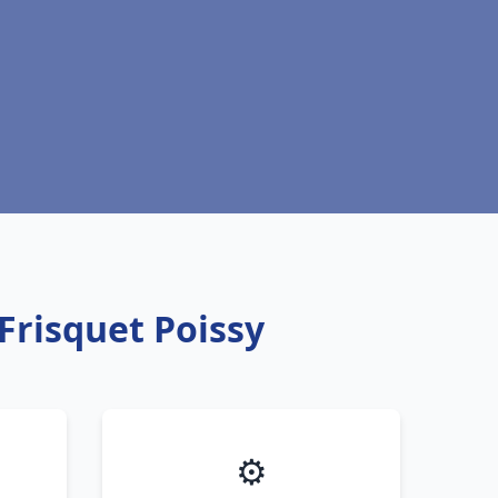
Frisquet Poissy
⚙️