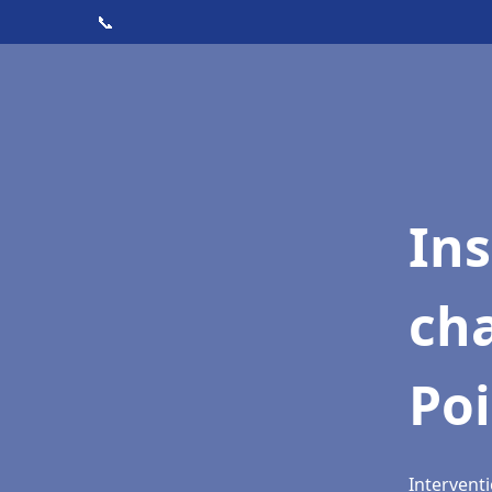
📞
In
cha
Poi
Interventi