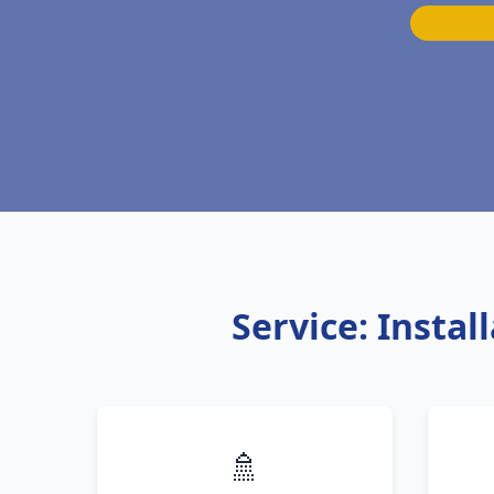
Service: Insta
🚿