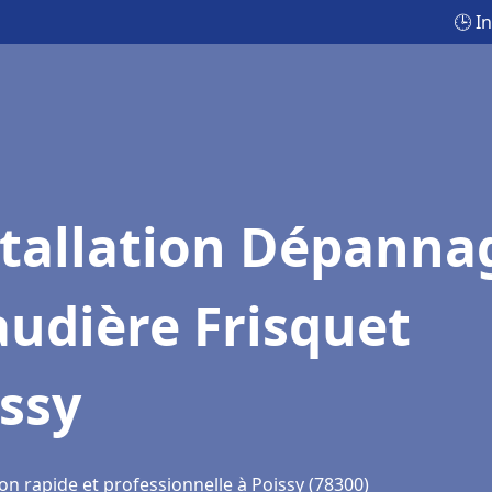
🕒 I
stallation Dépanna
udière Frisquet
ssy
on rapide et professionnelle à Poissy (78300)