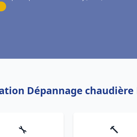
llation Dépannage chaudière 
🔧
🔨