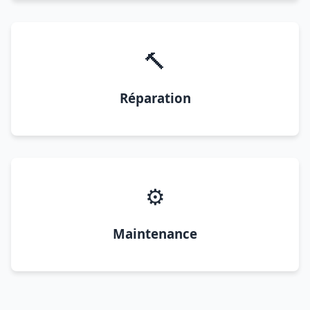
🔨
Réparation
⚙️
Maintenance