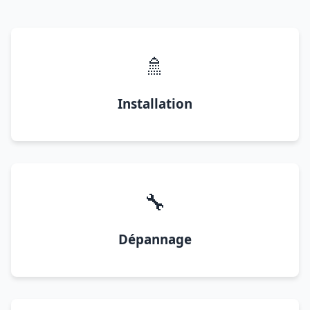
🚿
Installation
🔧
Dépannage