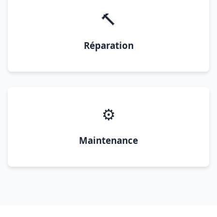
🔨
Réparation
⚙️
Maintenance