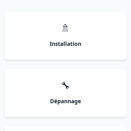
🚿
Installation
🔧
Dépannage