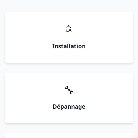
🚿
Installation
🔧
Dépannage