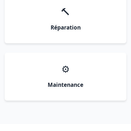
🔨
Réparation
⚙️
Maintenance