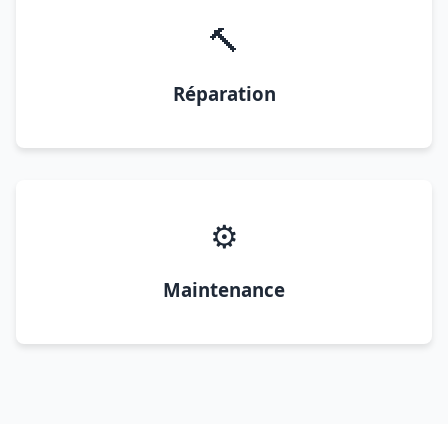
🔨
Réparation
⚙️
Maintenance