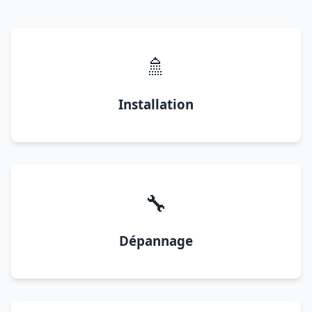
🚿
Installation
🔧
Dépannage