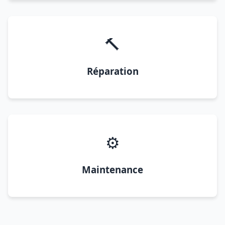
🔨
Réparation
⚙️
Maintenance