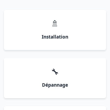
🚿
Installation
🔧
Dépannage