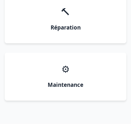
🔨
Réparation
⚙️
Maintenance