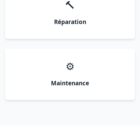
🔨
Réparation
⚙️
Maintenance