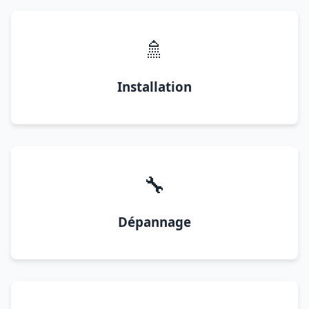
🚿
Installation
🔧
Dépannage