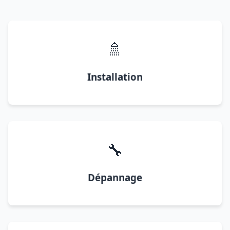
🚿
Installation
🔧
Dépannage