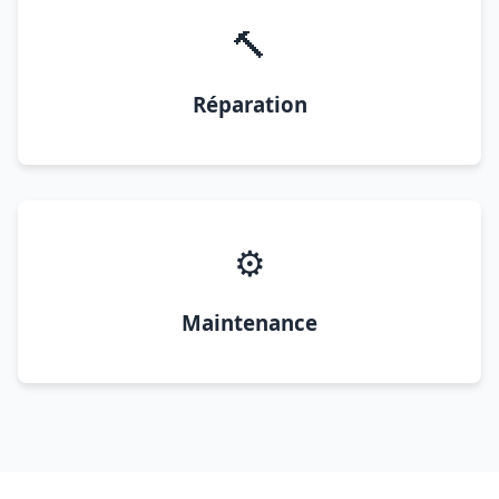
🔨
Réparation
⚙️
Maintenance