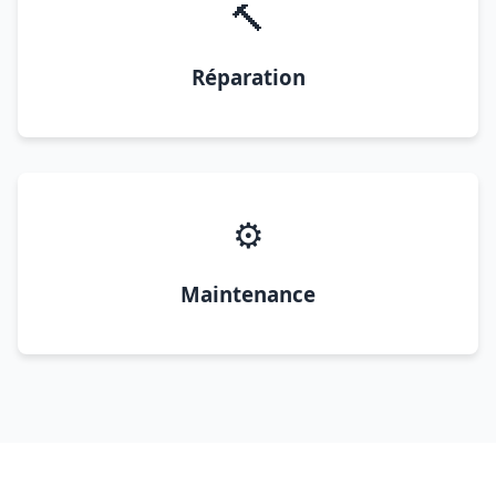
🔨
Réparation
⚙️
Maintenance