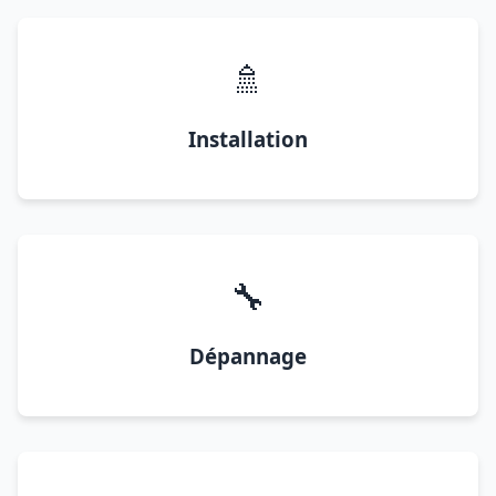
🚿
Installation
🔧
Dépannage