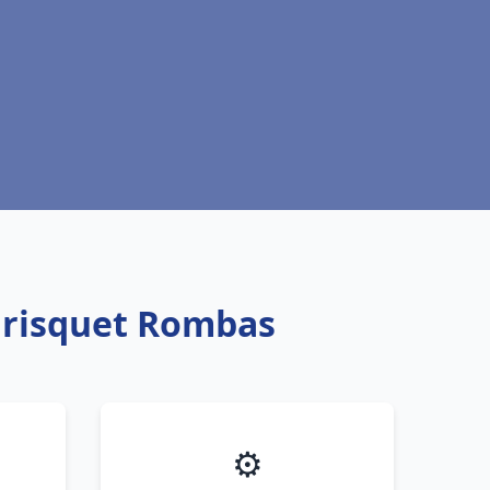
 Frisquet Rombas
⚙️