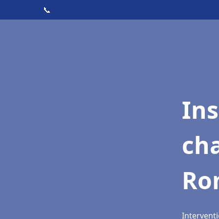
📞
In
cha
Ro
Intervent