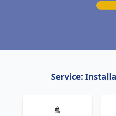
Service: Instal
🚿