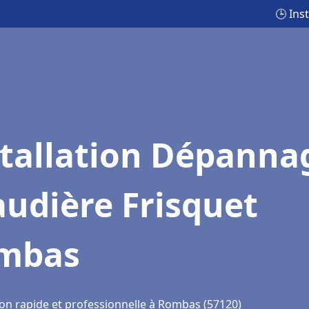
🕒 Ins
stallation Dépanna
udière Frisquet
mbas
ion rapide et professionnelle à Rombas (57120)