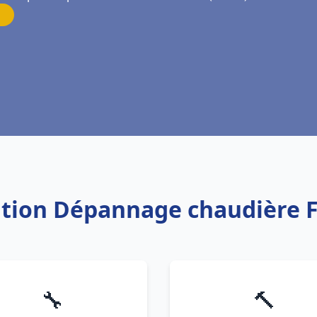
lation Dépannage chaudière
🔧
🔨