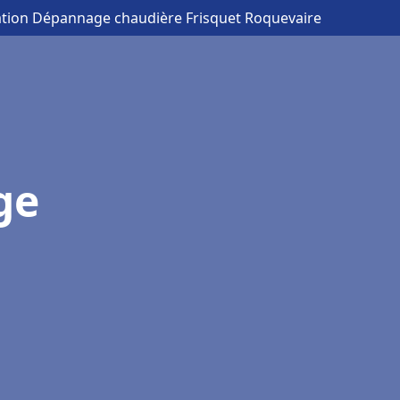
lation Dépannage chaudière Frisquet Roquevaire
ge