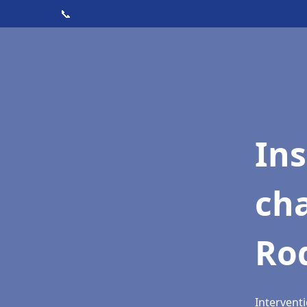
📞
In
cha
Ro
Intervent