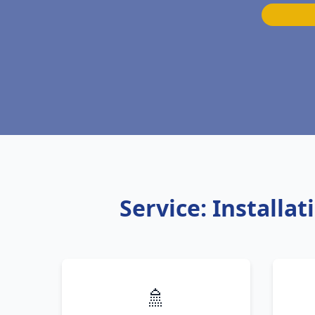
Service: Install
🚿