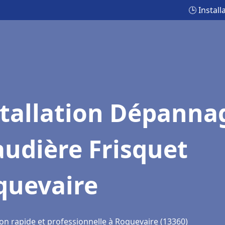
🕒 Instal
stallation Dépanna
udière Frisquet
quevaire
ion rapide et professionnelle à Roquevaire (13360)