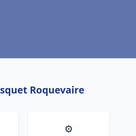
isquet Roquevaire
⚙️