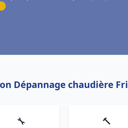
ation Dépannage chaudière Fr
🔧
🔨