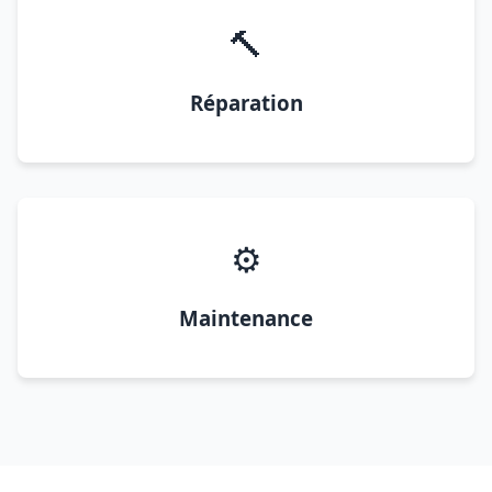
🔨
Réparation
⚙️
Maintenance