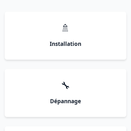
🚿
Installation
🔧
Dépannage