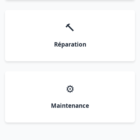
🔨
Réparation
⚙️
Maintenance