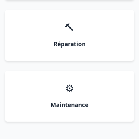
🔨
Réparation
⚙️
Maintenance