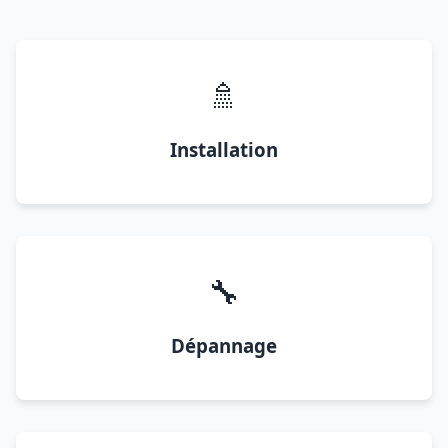
🚿
Installation
🔧
Dépannage