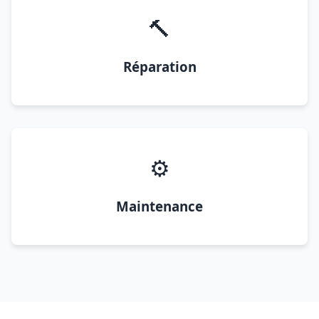
🔨
Réparation
⚙️
Maintenance