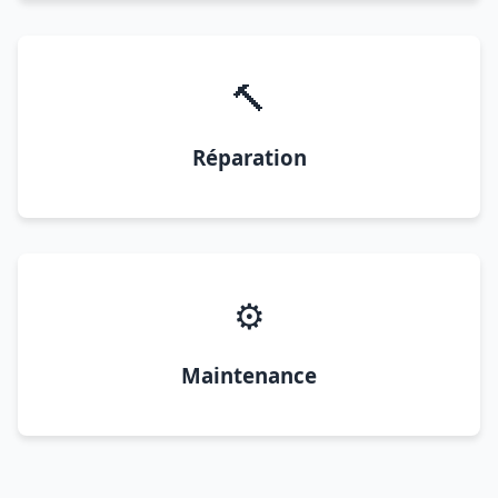
🔨
Réparation
⚙️
Maintenance