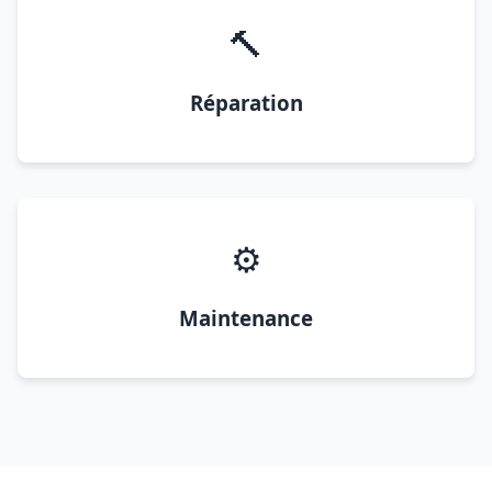
🔨
Réparation
⚙️
Maintenance