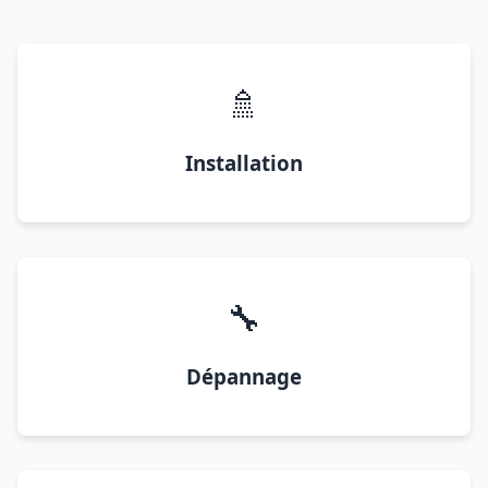
🚿
Installation
🔧
Dépannage