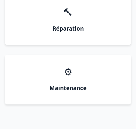
🔨
Réparation
⚙️
Maintenance