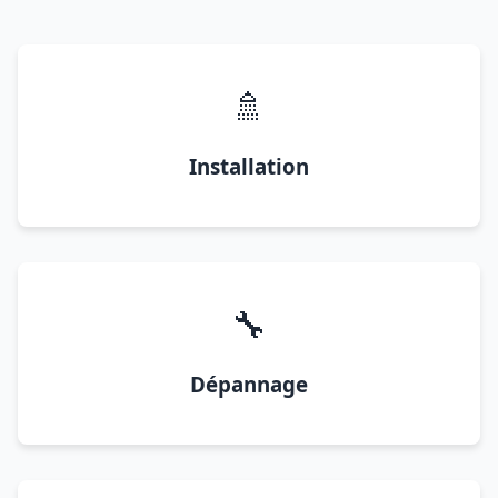
🚿
Installation
🔧
Dépannage