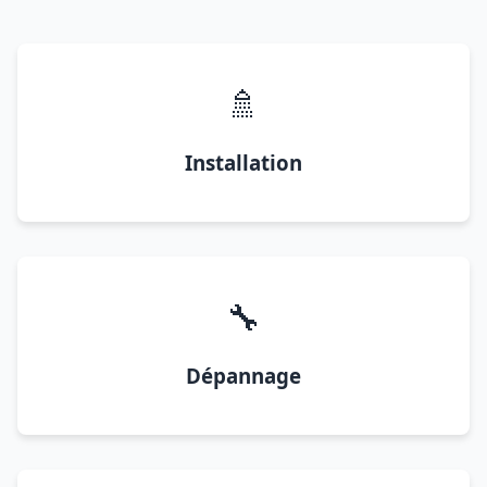
🚿
Installation
🔧
Dépannage