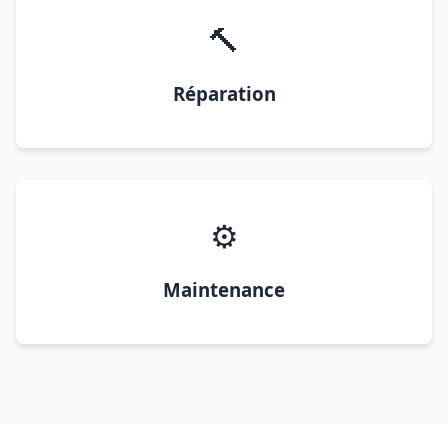
🔨
Réparation
⚙️
Maintenance