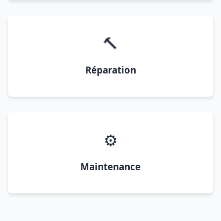
🔨
Réparation
⚙️
Maintenance