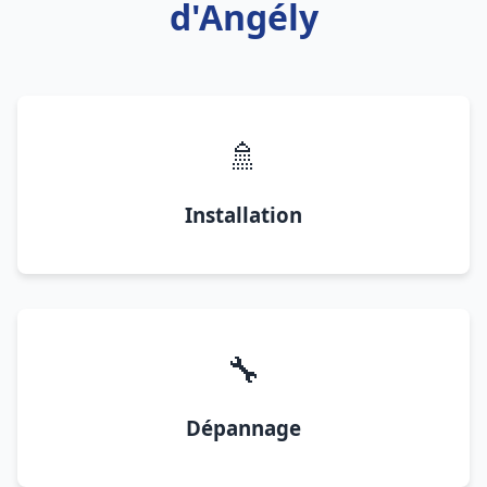
d'Angély
🚿
Installation
🔧
Dépannage