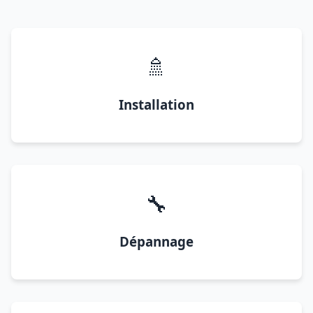
🚿
Installation
🔧
Dépannage