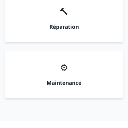
🔨
Réparation
⚙️
Maintenance