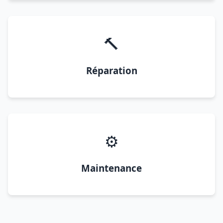
🔨
Réparation
⚙️
Maintenance