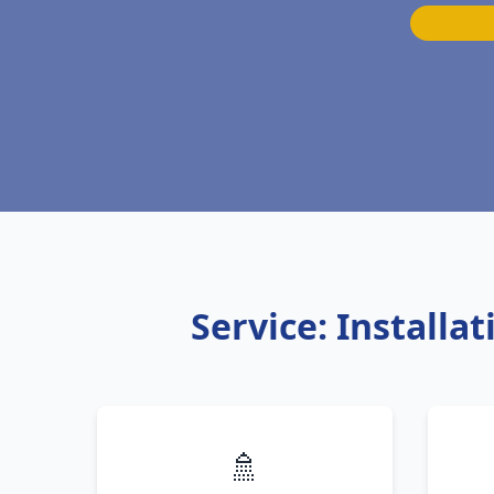
Service: Installa
🚿