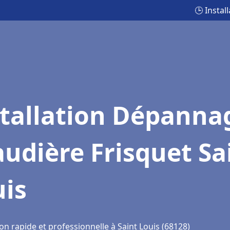
🕒 Instal
stallation Dépanna
udière Frisquet Sa
uis
on rapide et professionnelle à Saint Louis (68128)