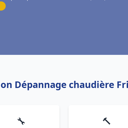
tion Dépannage chaudière Fr
🔧
🔨