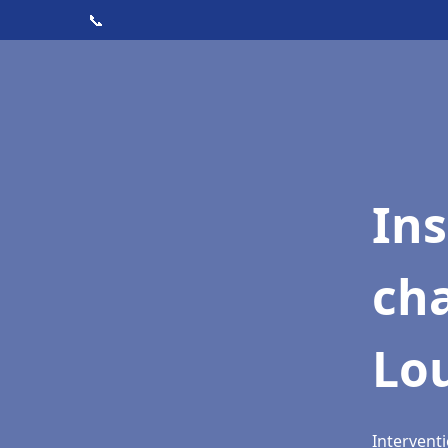
📞
In
cha
Lo
Interventi