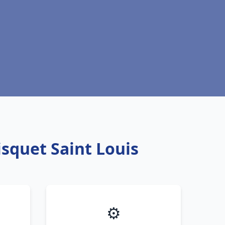
isquet Saint Louis
⚙️