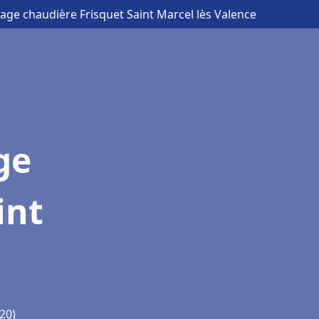
age chaudière Frisquet Saint Marcel lès Valence
ge
int
20)