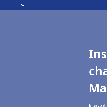
📞
In
cha
Mar
Interventi