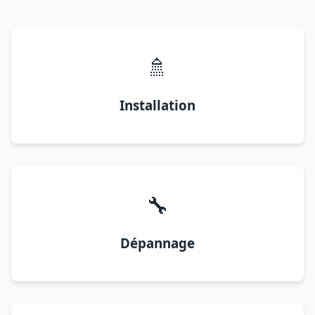
🚿
Installation
🔧
Dépannage