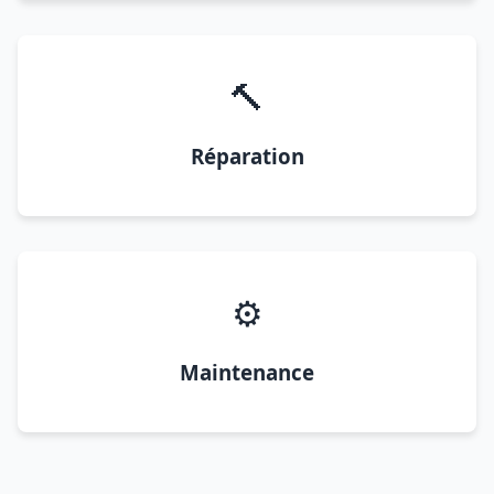
🔨
Réparation
⚙️
Maintenance