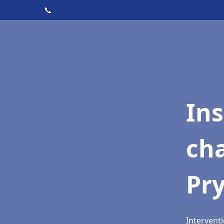
📞
In
cha
Pr
Intervent