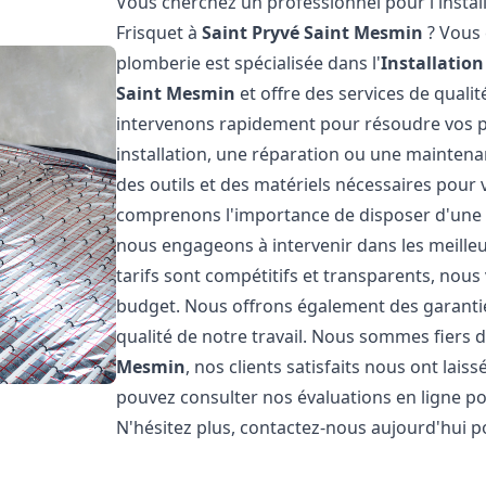
Vous cherchez un professionnel pour l'instal
Frisquet à
Saint Pryvé Saint Mesmin
? Vous 
plomberie est spécialisée dans l'
Installatio
Saint Mesmin
et offre des services de quali
intervenons rapidement pour résoudre vos p
installation, une réparation ou une mainten
des outils et des matériels nécessaires pour v
comprenons l'importance de disposer d'une c
nous engageons à intervenir dans les meilleu
tarifs sont compétitifs et transparents, nou
budget. Nous offrons également des garantie
qualité de notre travail. Nous sommes fiers 
Mesmin
, nos clients satisfaits nous ont lais
pouvez consulter nos évaluations en ligne pou
N'hésitez plus, contactez-nous aujourd'hui 