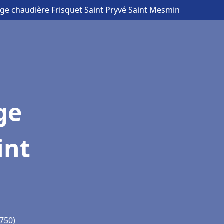
age chaudière Frisquet Saint Pryvé Saint Mesmin
ge
int
5750)