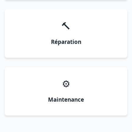
🔨
Réparation
⚙️
Maintenance