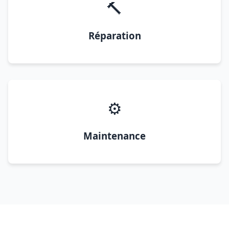
🔨
Réparation
⚙️
Maintenance