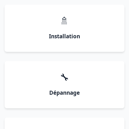
🚿
Installation
🔧
Dépannage