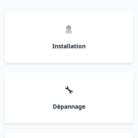
🚿
Installation
🔧
Dépannage