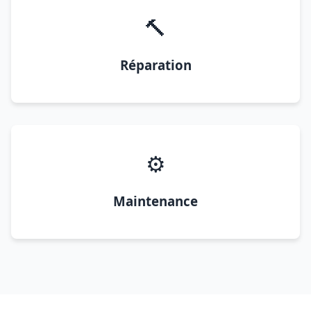
🔨
Réparation
⚙️
Maintenance