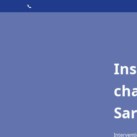
📞
In
cha
Sar
Interventi