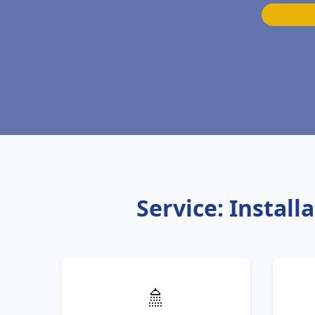
Service: Instal
🚿