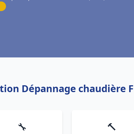
lation Dépannage chaudière F
🔧
🔨