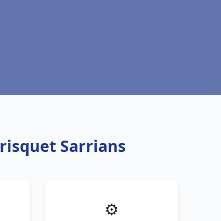
risquet Sarrians
⚙️