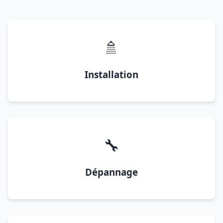
🚿
Installation
🔧
Dépannage