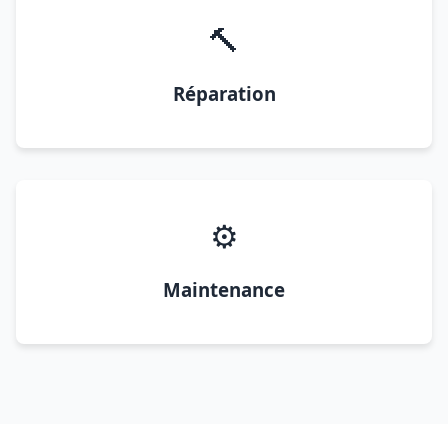
🔨
Réparation
⚙️
Maintenance