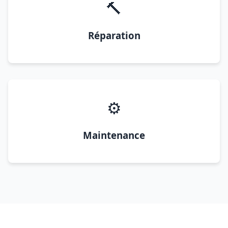
🔨
Réparation
⚙️
Maintenance