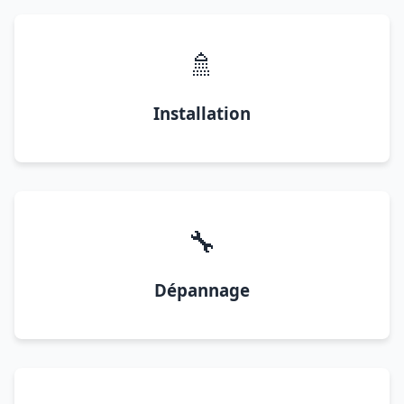
🚿
Installation
🔧
Dépannage