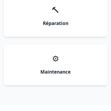
🔨
Réparation
⚙️
Maintenance