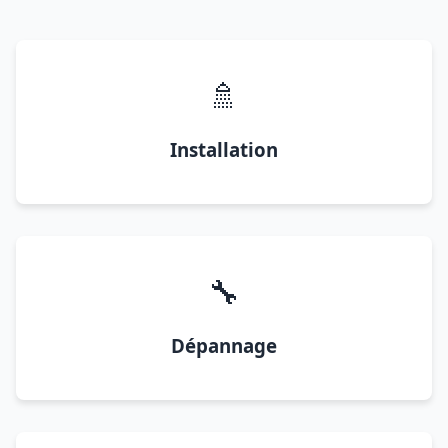
🚿
Installation
🔧
Dépannage