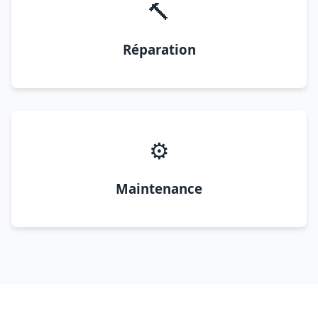
🔨
Réparation
⚙️
Maintenance