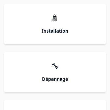
🚿
Installation
🔧
Dépannage