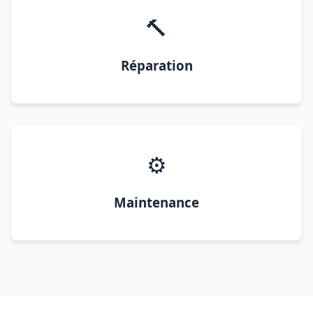
🔨
Réparation
⚙️
Maintenance