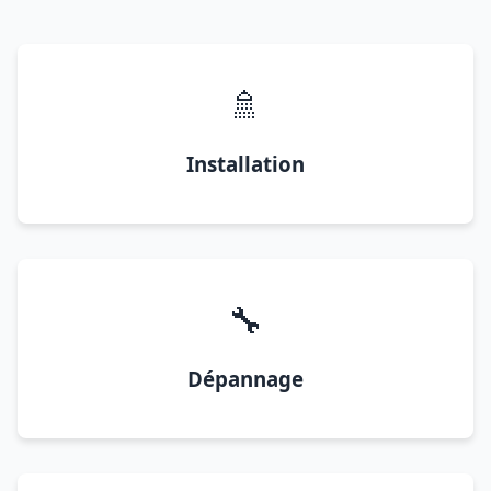
🚿
Installation
🔧
Dépannage