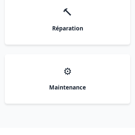
🔨
Réparation
⚙️
Maintenance