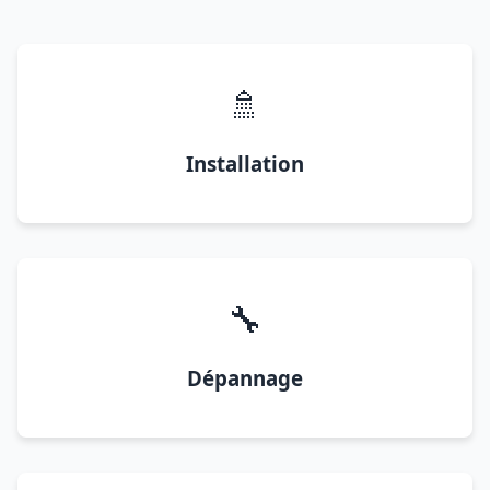
🚿
Installation
🔧
Dépannage