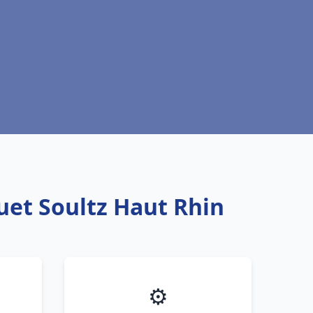
uet Soultz Haut Rhin
⚙️