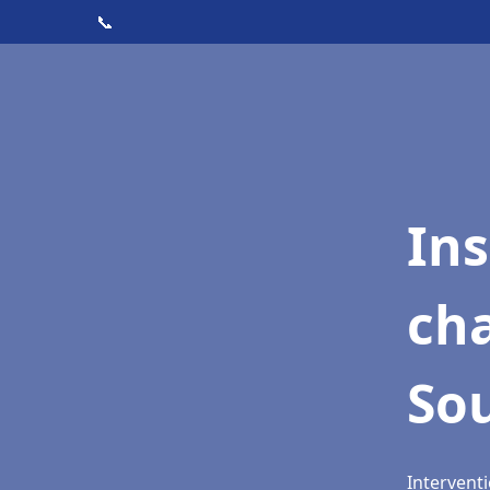
📞
In
cha
Sou
Interventi