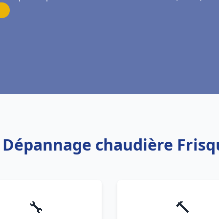
on Dépannage chaudière Frisq
🔧
🔨