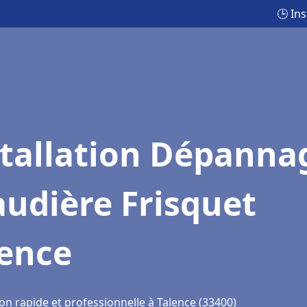
🕒 In
stallation Dépanna
udière Frisquet
lence
on rapide et professionnelle à Talence (33400)