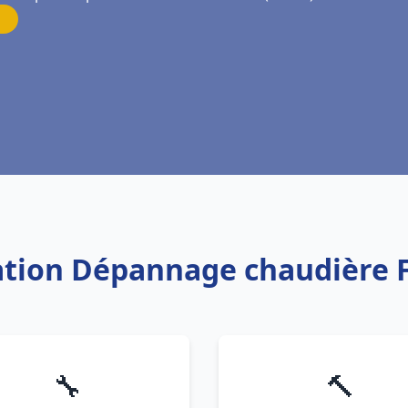
lation Dépannage chaudière 
🔧
🔨