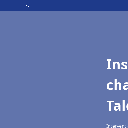
📞
In
cha
Ta
Interventi