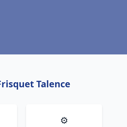
Frisquet Talence
⚙️