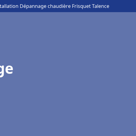
stallation Dépannage chaudière Frisquet Talence
ge