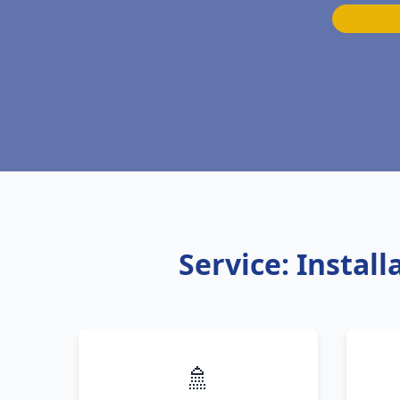
Service: Instal
🚿