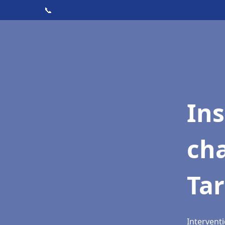
📞
In
cha
Ta
Interventi