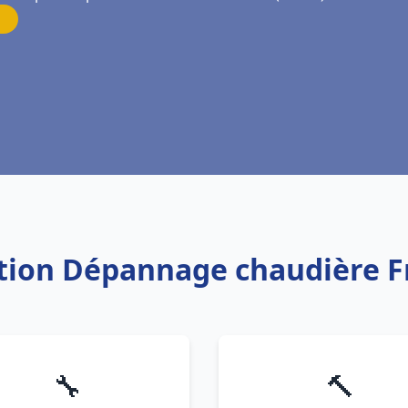
lation Dépannage chaudière F
🔧
🔨