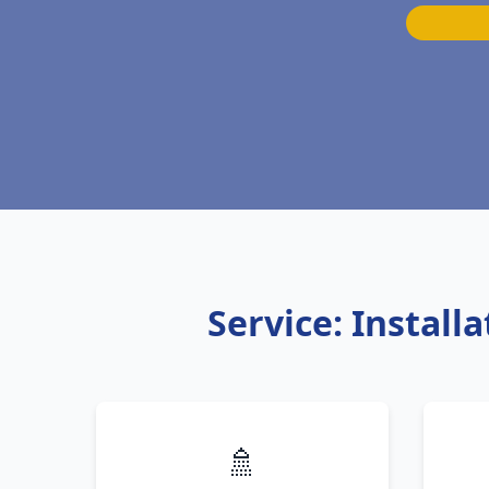
Service: Instal
🚿