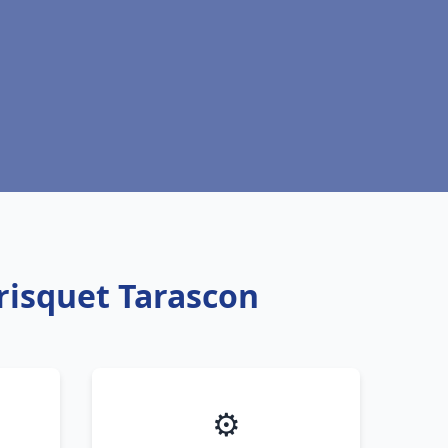
risquet Tarascon
⚙️